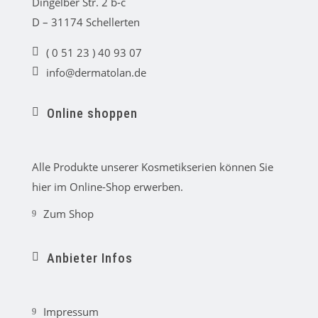
Dingelber Str. 2 b-c
_
al
D – 31174 Schellerten
t
ic
( 0 51 23 ) 40 93 07
o
lo
n
info@dermatolan.de
c
e
al
m
p
ai
h
Online shoppen
l
o
ic
ic
n
o
o
e
n
n
ic
_
o
Alle Produkte unserer Kosmetikserien können Sie
ca
n
rt
hier im Online-Shop erwerben.
ic
o
Zum Shop
n
ar
ro
w
_c
Anbieter Infos
ar
ro
ic
t
o
2r
n
ig
ht
_r
ic
Impressum
ib
on