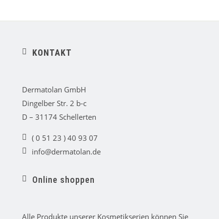
KONTAKT
ic
o
n
_
Dermatolan GmbH
pi
n
Dingelber Str. 2 b-c
_
al
D – 31174 Schellerten
t
ic
( 0 51 23 ) 40 93 07
o
lo
n
info@dermatolan.de
c
e
al
m
p
ai
h
Online shoppen
l
o
ic
ic
n
o
o
e
n
n
ic
_
o
Alle Produkte unserer Kosmetikserien können Sie
ca