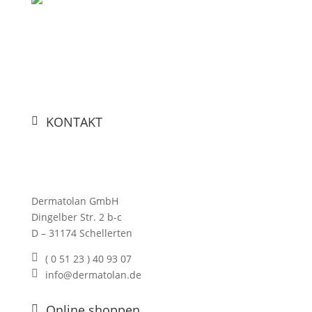
KONTAKT
ic
on
_p
in
_a
lt
ic
Dermatolan GmbH
on
Dingelber Str. 2 b-c
D – 31174 Schellerten
( 0 51 23 ) 40 93 07
lo
info@dermatolan.de
c
e
al
m
p
ai
Online shoppen