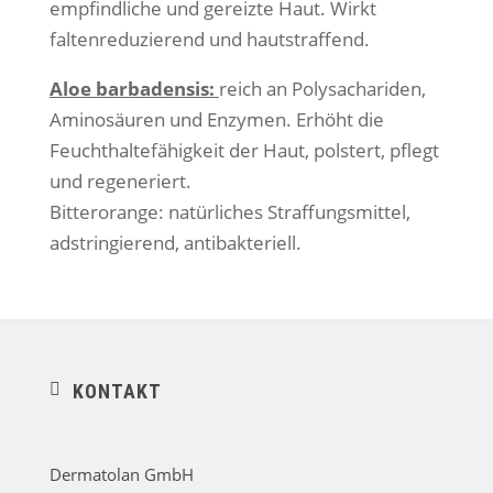
empfindliche und gereizte Haut. Wirkt
faltenreduzierend und hautstraffend.
Aloe barbadensis:
reich an Polysachariden,
Aminosäuren und Enzymen. Erhöht die
Feuchthaltefähigkeit der Haut, polstert, pflegt
und regeneriert.
Bitterorange: natürliches Straffungsmittel,
adstringierend, antibakteriell.
KONTAKT
ic
o
n
_
Dermatolan GmbH
pi