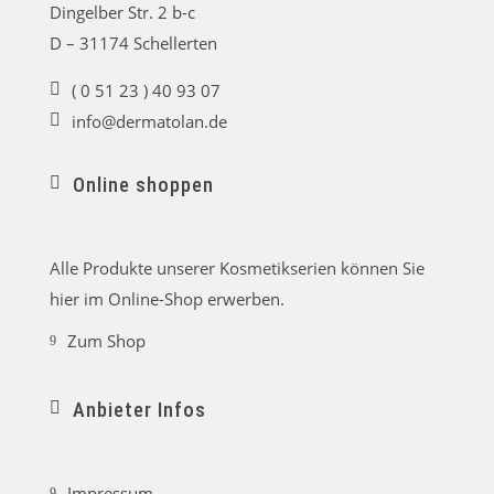
n
Dingelber Str. 2 b-c
_
al
D – 31174 Schellerten
t
ic
( 0 51 23 ) 40 93 07
o
lo
n
info@dermatolan.de
c
e
al
m
p
ai
h
Online shoppen
l
o
ic
ic
n
o
o
e
n
n
ic
_
o
Alle Produkte unserer Kosmetikserien können Sie
ca
n
rt
hier im Online-Shop erwerben.
ic
o
Zum Shop
n
ar
ro
w
_c
Anbieter Infos
ar
ro
ic
t
o
2r
n
ig
ht
_r
ic
Impressum